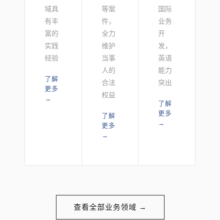
域具
等案
国际
有丰
件，
业务
富的
全力
开
实践
维护
发，
经验
当事
英语
人的
能力
了解
合法
突出
更多
权益
→
了解
更多
了解
→
更多
→
查看全部业务领域 →