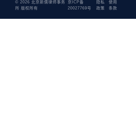
© 2026 北京新儒律师事务
京ICP备
隐私
使用
所 版权所有
20027769号
政策
条款