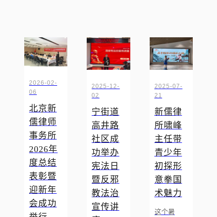
2026-02-
2025-12-
2025-07-
06
02
21
北京新
宁街道
新儒律
儒律师
高井路
所啸峰
事务所
社区成
主任带
2026年
功举办
青少年
度总结
宪法日
初探形
表彰暨
暨反邪
意拳国
迎新年
教法治
术魅力
会成功
宣传讲
这个暑
举行