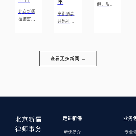
座
假，陶然
北京新儒
亭街道的
宁街道高
律师事务
青少年们
井路社区
所 2026年
有福了！
成功举办
度总结表
昨天（ 7月
宪法日暨
彰暨迎新
16日），
反邪教法
年会成功
一场别开
治宣传讲
举行 新闻
生面的“国
查看更多新闻 →
座 为了进
通讯 2026
学经典进
一步大力
年2月6日
社区”活动
弘扬宪法
晚，新儒
在亭畔党
精神，切
律师事务
群服务中
实增强社
所“ 守正出
心火热开
区居民的
新 ·儒行致
启。新儒
法治观
远 ” 年度盛
律师事务
念，全面
典在万达
走进新儒
所主任啸
业务
北京新儒
提升他们
大厦 C6党
峰律师化
防范和抵
律师事务
新儒简介
专业
员活动中
身“武术师
制邪教的