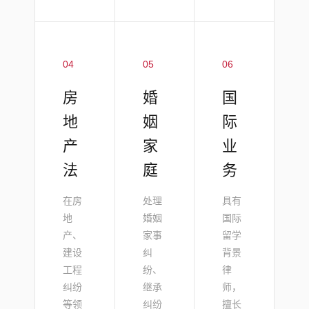
04
05
06
房
婚
国
地
姻
际
产
家
业
法
庭
务
在房
处理
具有
地
婚姻
国际
产、
家事
留学
建设
纠
背景
工程
纷、
律
纠纷
继承
师，
等领
纠纷
擅长