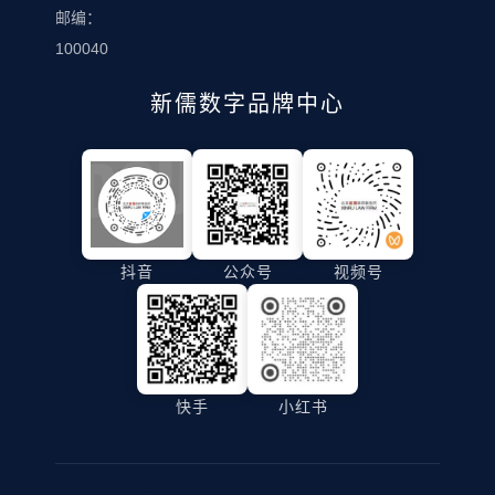
邮编：
14时，武
新儒律师
邀请了资
纪冰律师
事务所主
100040
深的法律
以充满儒
任啸峰律
专家啸峰
新儒数字品牌中心
雅风范的
师，作为
老师担任
主持风格
一位深爱
主讲人，
宣布年会
国学、身
活动一经
正式开
体力行弘
宣传，便
始。他在
扬传统文
吸引了众
开场致辞
化的践行
多热情的
中表示：
者，受邀
抖音
公众号
视频号
社区居民
...
为辖区暑
积极踊跃
期放...
地参与其
中。 在讲
座过程
快手
小红书
中，...