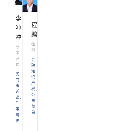
李
程
王
冲
鹏
红
冲
律
主
专
师
任
职
律
律
金
师
师
融、
知
综
民
识
合
商
产
法
事
权、
律
诉
公
业
讼、
司
务
刑
贸
事
易
辩
护