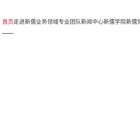
传承儒学文化 铸
首页
走进新儒
业务领域
专业团队
新闻中心
新儒学院
新儒
就法治精神
新儒律师，珍惜所托，风险管理，成就卓越
了解更多