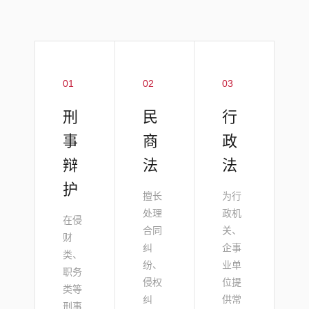
01
02
03
刑
民
行
事
商
政
辩
法
法
护
擅长
为行
处理
政机
在侵
合同
关、
财
纠
企事
类、
纷、
业单
职务
侵权
位提
类等
纠
供常
刑事