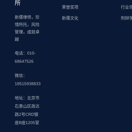
所
心隆重举
父”，带领
意识，在
荣誉奖项
行业
行。事务
孩子们走
具有重要
新儒律师，珍
新儒文化
刑辩
所全体同
进刚猛与
意义的 “国
惜所托，风险
仁欢聚一
智慧并存
家宪法日”
管理，成就卓
堂，共叙
的国术瑰
即将来临
越
发展，共
宝——形
之际，广
庆佳绩。
意拳的世
宁街道高
电话：010-
本次年会
界。 7月
井路社区
68647526
由青年律
16日上
于近日特
师武纪冰
午，北京
意在社区
微信：
律师主
市西城区
活动中心
18515938833
持，全程
陶然亭街
精心举办
洋溢着庄
道亭畔党
了一场主
地址：北京市
重而热烈
群服务中
题十分鲜
石景山区政达
的氛围。
心内洋溢
明的法治
路2号CRD银
一、年度
着浓厚的
宣传讲
盛典拉开
座B座1205室
学习氛
座。此次
帷幕 当晚
围。北京
活动特别