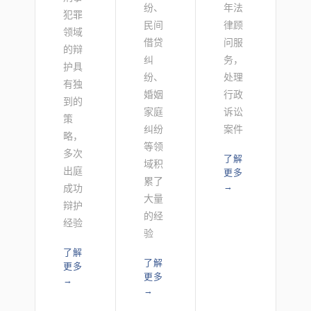
纷、
年法
犯罪
民间
律顾
领域
借贷
问服
的辩
纠
务，
护具
纷、
处理
有独
婚姻
行政
到的
家庭
诉讼
策
纠纷
案件
略，
等领
多次
了解
域积
出庭
更多
累了
→
成功
大量
辩护
的经
经验
验
了解
了解
更多
更多
→
→